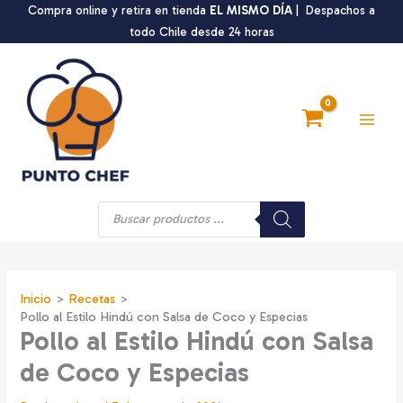
Ir
Compra online y retira en tienda
EL MISMO DÍA
| Despachos a
al
todo Chile desde 24 horas
contenido
Main
Men
Búsqueda
de
productos
Inicio
Recetas
Pollo al Estilo Hindú con Salsa de Coco y Especias
Pollo al Estilo Hindú con Salsa
de Coco y Especias