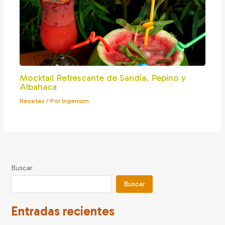
Mocktail Refrescante de Sandía, Pepino y
Albahaca
Recetas
/ Por
Ingenium
Buscar
Buscar
Entradas recientes