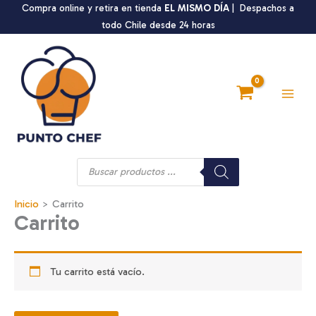
Ir
Compra online y retira en tienda
EL MISMO DÍA
| Despachos a
al
todo Chile desde 24 horas
contenido
Main
Men
Búsqueda
de
productos
Inicio
Carrito
Carrito
Tu carrito está vacío.