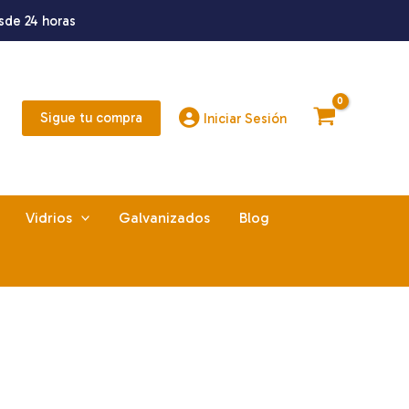
sde 24 horas
Sigue tu compra
Iniciar Sesión
Vidrios
Galvanizados
Blog