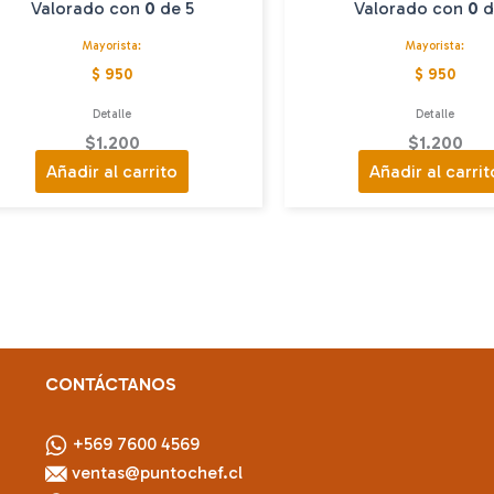
Valorado con
0
de 5
Valorado con
0
d
Mayorista:
Mayorista:
$ 950
$ 950
Detalle
Detalle
$
1.200
$
1.200
Añadir al carrito
Añadir al carrit
CONTÁCTANOS
+569 7600 4569
ventas@puntochef.cl