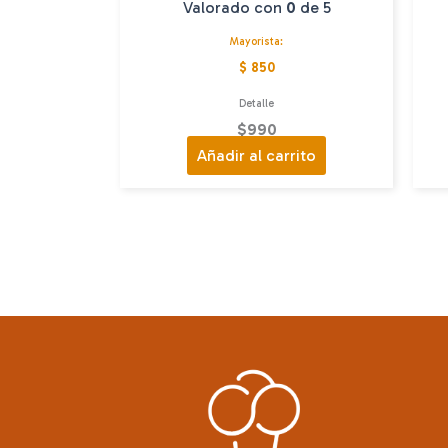
Valorado con
0
de 5
Mayorista:
$ 850
Detalle
$
990
Añadir al carrito