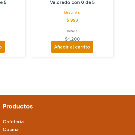
e 5
Valorado con
0
de 5
Mayorista:
$ 950
Detalle
$
1.200
o
Añadir al carrito
Productos
Cafetería
Cocina