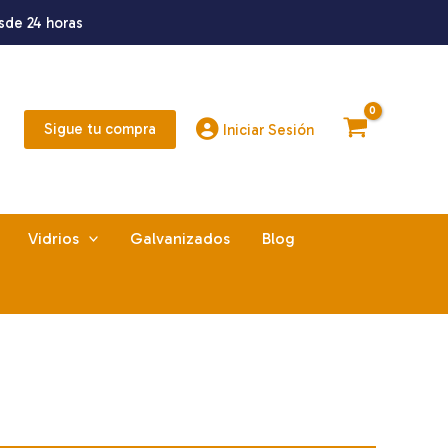
sde 24 horas
Sigue tu compra
Iniciar Sesión
Vidrios
Galvanizados
Blog