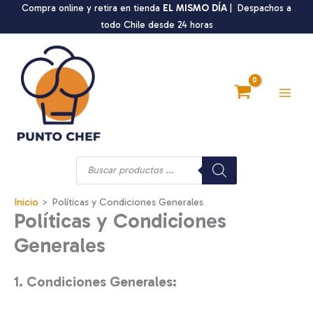
Ir
Compra online y retira en tienda
EL MISMO DÍA
| Despachos a
al
todo Chile desde 24 horas
contenido
Main
Men
Búsqueda
de
productos
Inicio
Políticas y Condiciones Generales
Políticas y Condiciones
Generales
1. Condiciones Generales: