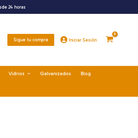
sde 24 horas
Sigue tu compra
Iniciar Sesión
Vidrios
Galvanizados
Blog