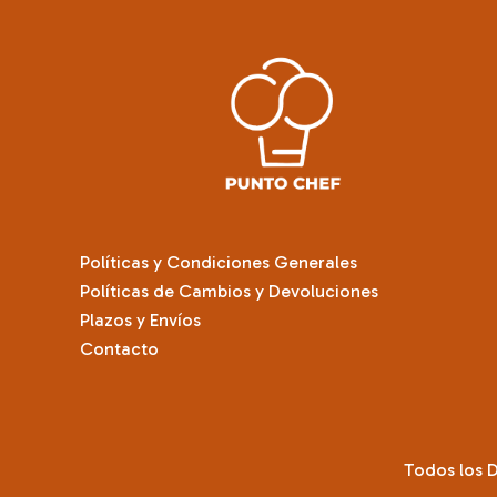
se
pueden
elegir
en
la
página
de
producto
Políticas y Condiciones Generales
Políticas de Cambios y Devoluciones
Plazos y Envíos
Contacto
Todos los 