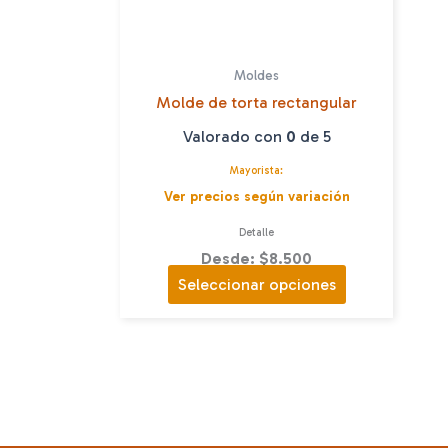
Moldes
Molde de torta rectangular
Valorado con
0
de 5
Mayorista:
Ver precios según variación
Detalle
Desde: $8.500
Este
Seleccionar opciones
producto
tiene
múltiples
variantes.
Las
opciones