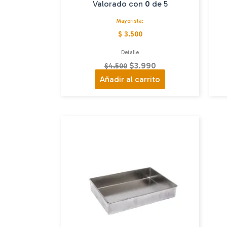
Valorado con
0
de 5
Mayorista:
$ 3.500
Detalle
El
El
$
3.990
$
4.500
precio
precio
Añadir al carrito
original
actual
era:
es:
$4.500.
$3.990.