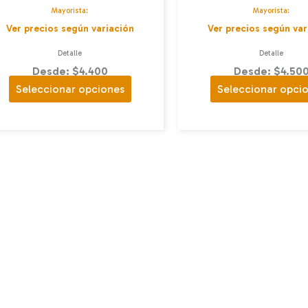
Mayorista:
Mayorista:
Ver precios según variación
Ver precios según var
Detalle
Detalle
Desde: $4.400
Desde: $4.50
Este
Seleccionar opciones
Seleccionar opci
producto
tiene
múltiples
variantes.
Las
opciones
se
pueden
elegir
en
la
página