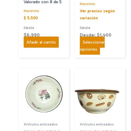
Valorado con
0
de 5
Mayorista:
Ver precios según
Mayorista:
$ 5.500
variación
Detalle
Detalle
$
6.990
Desde: $1.400
Añadir al carrito
Seleccionar
Este
opciones
producto
tiene
múltiples
variantes.
Las
opciones
se
pueden
elegir
en
Artículos enlozados
Artículos enlozados
la