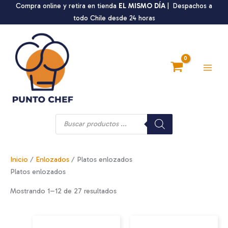
Ir
Compra online y retira en tienda
EL MISMO DÍA
| Despachos a
al
todo Chile desde 24 horas
contenido
Main
Men
Búsqueda
de
productos
Inicio
/
Enlozados
/ Platos enlozados
Platos enlozados
Mostrando 1–12 de 27 resultados