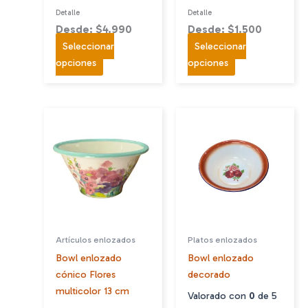
Detalle
Detalle
Desde: $4.990
Desde: $1.500
Seleccionar
Seleccionar
Este
Este
opciones
opciones
producto
producto
tiene
tiene
múltiples
múltiples
variantes.
variantes.
Las
Las
opciones
opciones
se
se
pueden
pueden
elegir
elegir
en
en
Artículos enlozados
Platos enlozados
la
la
Bowl enlozado
Bowl enlozado
página
página
cónico Flores
decorado
de
de
multicolor 13 cm
producto
producto
Valorado con
0
de 5