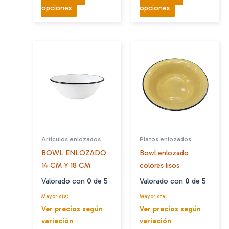
Este
Este
opciones
opciones
producto
producto
tiene
tiene
múltiples
múltiples
variantes.
variantes.
Las
Las
opciones
opciones
se
se
pueden
pueden
elegir
elegir
en
en
Artículos enlozados
Platos enlozados
la
la
BOWL ENLOZADO
Bowl enlozado
página
página
14 CM Y 18 CM
colores lisos
de
de
producto
producto
Valorado con
0
de 5
Valorado con
0
de 5
Mayorista:
Mayorista:
Ver precios según
Ver precios según
variación
variación