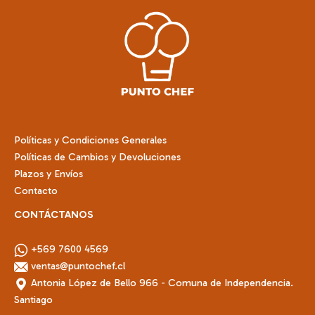
pueden
elegir
en
la
página
de
producto
Políticas y Condiciones Generales
Políticas de Cambios y Devoluciones
Plazos y Envíos
Contacto
CONTÁCTANOS
+569 7600 4569
ventas@puntochef.cl
Antonia López de Bello 966 - Comuna de Independencia.
Santiago