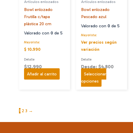
Artículos enlozados
Artículos enlozados
Bowl enlozado
Bowl enlozado
Frutilla c/tapa
Pescado azul
plástica 20 cm
Valorado con
0
de 5
Valorado con
0
de 5
Mayorista:
Ver precios según
Mayorista:
$ 10.990
variación
Detalle
Detalle
$
12.990
Desde: $4.800
Añadir al carrito
Seleccionar
Este
opciones
producto
tiene
múltiples
variantes.
1
2
3
→
Las
opciones
se