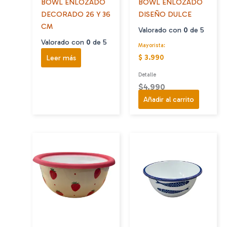
BOWL ENLOZADO
BOWL ENLOZADO
página
DECORADO 26 Y 36
DISEÑO DULCE
de
CM
producto
Valorado con
0
de 5
Valorado con
0
de 5
Mayorista:
Leer más
$ 3.990
Detalle
$
4.990
Añadir al carrito