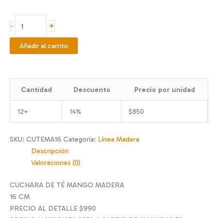
CUCHARA
+
-
DE
TÉ
Añadir al carrito
MANGO
MADERA
16
Cantidad
Descuento
Precio por unidad
CM
cantidad
12+
14%
$
850
SKU:
CUTEMA16
Categoría:
Línea Madera
Descripción
Valoraciones (0)
CUCHARA DE TÉ MANGO MADERA
16 CM
PRECIO AL DETALLE $990