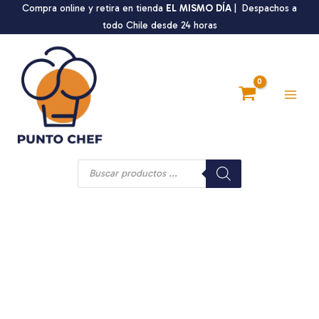
Ir
Compra online y retira en tienda
EL MISMO DÍA
| Despachos a
al
todo Chile desde 24 horas
contenido
Main
Men
Búsqueda
de
productos