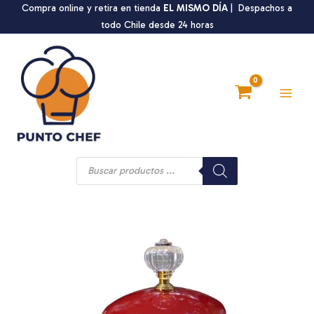
Ir
Compra online y retira en tienda
EL MISMO DÍA
| Despachos a
al
todo Chile desde 24 horas
contenido
Main
Men
Búsqueda
de
productos