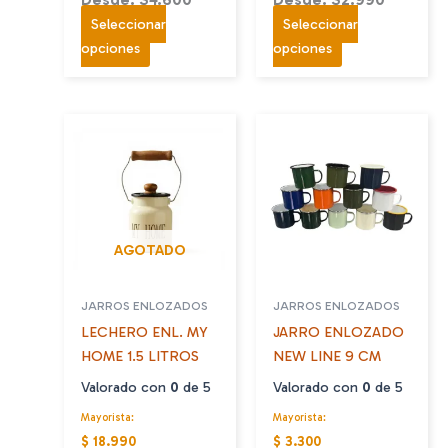
Seleccionar
Seleccionar
Este
Este
opciones
opciones
producto
producto
tiene
tiene
múltiples
múltiples
variantes.
variantes.
Las
Las
opciones
opciones
se
se
pueden
pueden
AGOTADO
elegir
elegir
en
en
JARROS ENLOZADOS
JARROS ENLOZADOS
la
la
LECHERO ENL. MY
JARRO ENLOZADO
página
página
HOME 1.5 LITROS
NEW LINE 9 CM
de
de
producto
producto
Valorado con
0
de 5
Valorado con
0
de 5
Mayorista:
Mayorista:
$ 18.990
$ 3.300