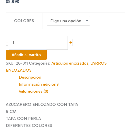
$
8.990
COLORES
Azucarero
+
-
enlozado
9
Añadir al carrito
cm
SKU:
26-011
Categorías:
Artículos enlozados
,
JARROS
c/tapa
ENLOZADOS
perla
Descripción
cantidad
Información adicional
Valoraciones (0)
AZUCARERO ENLOZADO CON TAPA
9 CM
TAPA CON PERLA
DIFERENTES COLORES