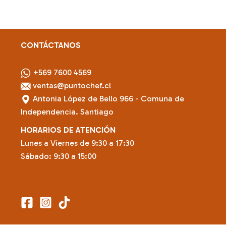
variantes.
Las
opciones
se
CONTÁCTANOS
pueden
elegir
+569 7600 4569
en
ventas@puntochef.cl
la
Antonia López de Bello 966 - Comuna de
página
Independencia. Santiago
de
HORARIOS DE ATENCIÓN
producto
Lunes a Viernes de 9:30 a 17:30
Sábado: 9:30 a 15:00