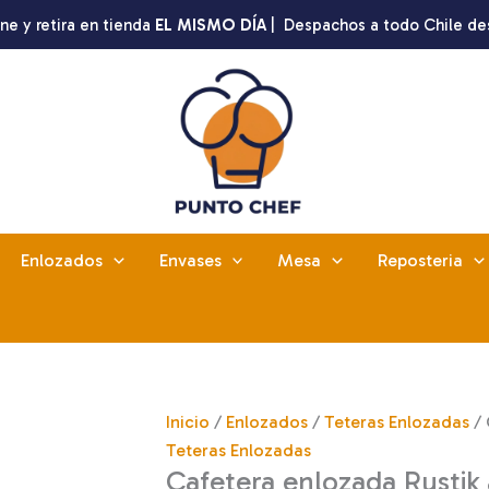
ne y retira en tienda
EL MISMO DÍA
| Despachos a todo Chile de
Enlozados
Envases
Mesa
Reposteria
Inicio
/
Enlozados
/
Teteras Enlozadas
/ 
Teteras Enlozadas
Cafetera enlozada Rustik 