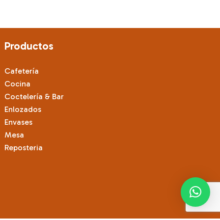
variantes.
Las
opciones
se
Productos
pueden
elegir
Cafetería
en
Cocina
la
Coctelería & Bar
página
Enlozados
de
Envases
producto
Mesa
Reposteria