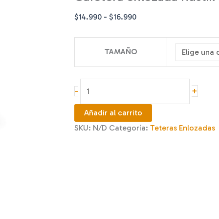
Rango
$
14.990
-
$
16.990
de
precios:
TAMAÑO
desde
$14.990
hasta
Cafetera
+
-
$16.990
enlozada
Rustik
Añadir al carrito
azul
SKU:
N/D
Categoría:
Teteras Enlozadas
cantidad