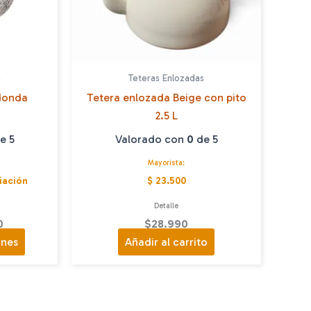
s
Teteras Enlozadas
donda
Tetera enlozada Beige con pito
2.5 L
e 5
Valorado con
0
de 5
Mayorista:
iación
$ 23.500
Detalle
0
$
28.990
Este
ones
Añadir al carrito
producto
tiene
múltiples