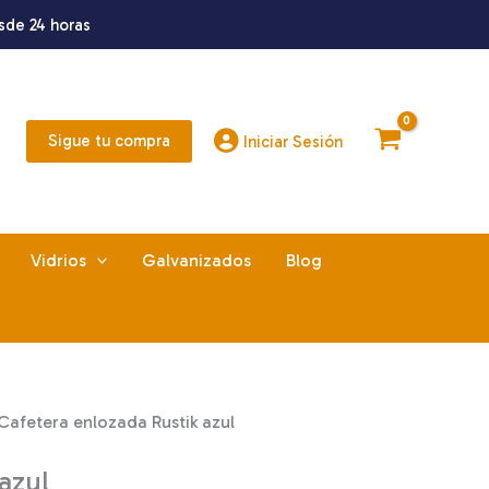
sde 24 horas
Sigue tu compra
Iniciar Sesión
Vidrios
Galvanizados
Blog
Cafetera enlozada Rustik azul
azul