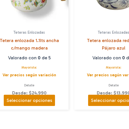
Teteras Enlozadas
Teteras Enlozada
Tetera enlozada 1.1lts ancha
Tetera enlozada re
c/mango madera
Pájaro azul
Valorado con
0
de 5
Valorado con
0
d
Mayorista:
Mayorista:
Ver precios según variación
Ver precios según var
Detalle
Detalle
Desde: $24.990
Desde: $13.99
Este
Seleccionar opciones
Seleccionar opci
producto
tiene
múltiples