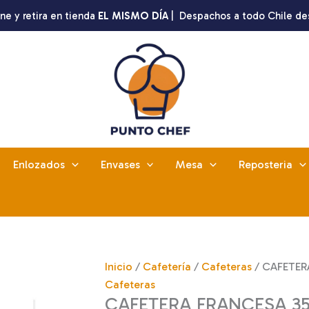
ne y retira en tienda
EL MISMO DÍA
| Despachos a todo Chile de
Enlozados
Envases
Mesa
Reposteria
Inicio
/
Cafetería
/
Cafeteras
/ CAFETERA
Cafeteras
CAFETERA FRANCESA 350