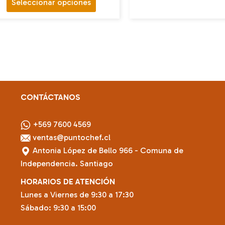
Este
Seleccionar opciones
producto
tiene
múltiples
variantes.
Las
opciones
se
CONTÁCTANOS
pueden
elegir
+569 7600 4569
en
ventas@puntochef.cl
la
Antonia López de Bello 966 - Comuna de
página
Independencia. Santiago
de
HORARIOS DE ATENCIÓN
producto
Lunes a Viernes de 9:30 a 17:30
Sábado: 9:30 a 15:00