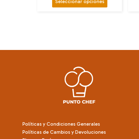
Este
Seleccionar opciones
producto
tiene
múltiples
variantes.
Las
opciones
se
pueden
elegir
en
la
página
de
producto
Políticas y Condiciones Generales
Políticas de Cambios y Devoluciones