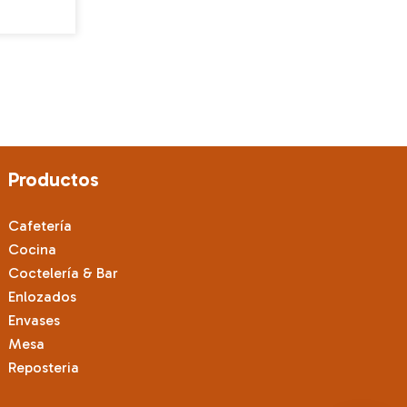
producto
tiene
múltiples
variantes.
Las
opciones
se
pueden
Productos
elegir
en
Cafetería
la
Cocina
página
Coctelería & Bar
de
Enlozados
producto
Envases
Mesa
Reposteria