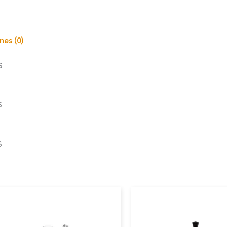
nes (0)
S
S
S