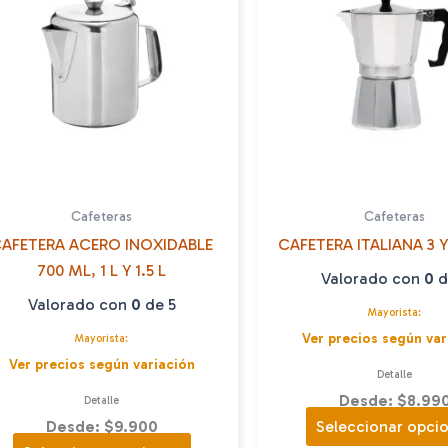
Cafeteras
Cafeteras
AFETERA ACERO INOXIDABLE
CAFETERA ITALIANA 3 Y
700 ML, 1 L Y 1.5 L
Valorado con
0
d
Valorado con
0
de 5
Mayorista:
Ver precios según var
Mayorista:
Ver precios según variación
Detalle
Desde: $8.99
Detalle
Desde: $9.900
Seleccionar opci