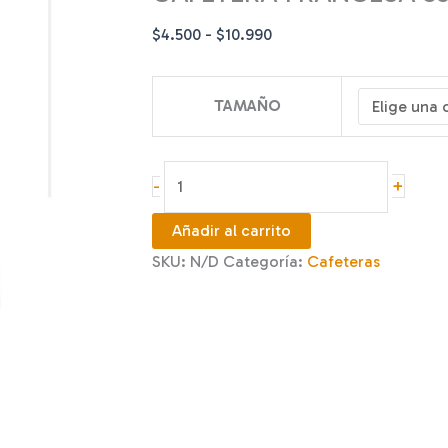
Rango
$
4.500
-
$
10.990
de
precios:
TAMAÑO
desde
$4.500
hasta
CAFETERA
+
-
$10.990
FRANCESA
350,
Añadir al carrito
600
SKU:
N/D
Categoría:
Cafeteras
Y
800
ML
cantidad