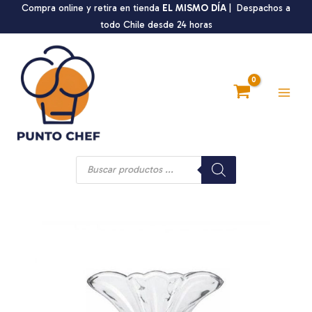
Ir
Compra online y retira en tienda
EL MISMO DÍA
| Despachos a
al
todo Chile desde 24 horas
contenido
Main
Men
Búsqueda
de
productos