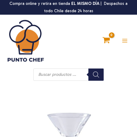
Ir
Compra online y retira en tienda
EL MISMO DÍA
| Despachos a
al
todo Chile desde 24 horas
contenido
Main
Men
Búsqueda
de
productos