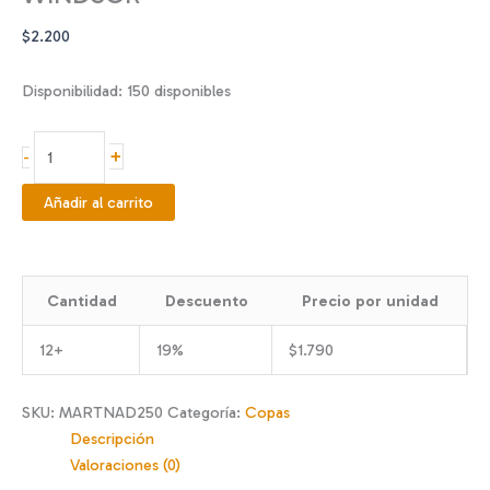
$
2.200
Disponibilidad:
150 disponibles
COPA
+
-
MARTINI
250
Añadir al carrito
ML
NADIR
WINDSOR
Cantidad
Descuento
Precio por unidad
cantidad
12+
19%
$
1.790
SKU:
MARTNAD250
Categoría:
Copas
Descripción
Valoraciones (0)