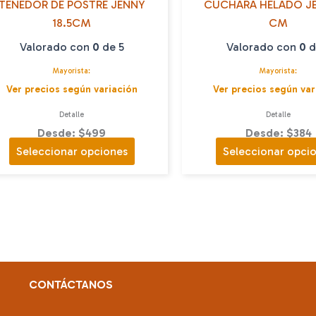
TENEDOR DE POSTRE JENNY
CUCHARA HELADO JE
18.5CM
CM
Valorado con
0
de 5
Valorado con
0
d
Mayorista:
Mayorista:
Ver precios según variación
Ver precios según var
Detalle
Detalle
Desde: $499
Desde: $384
Este
Seleccionar opciones
Seleccionar opci
producto
tiene
múltiples
variantes.
Las
opciones
se
CONTÁCTANOS
pueden
elegir