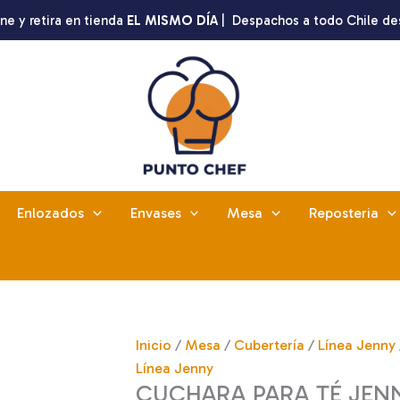
ne y retira en tienda
EL MISMO DÍA
| Despachos a todo Chile de
Enlozados
Envases
Mesa
Reposteria
Inicio
/
Mesa
/
Cubertería
/
Línea Jenny
Línea Jenny
CUCHARA PARA TÉ JENN