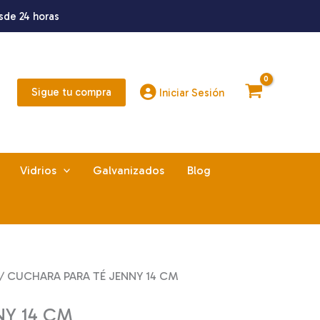
sde 24 horas
Sigue tu compra
Iniciar Sesión
Vidrios
Galvanizados
Blog
/ CUCHARA PARA TÉ JENNY 14 CM
Y 14 CM