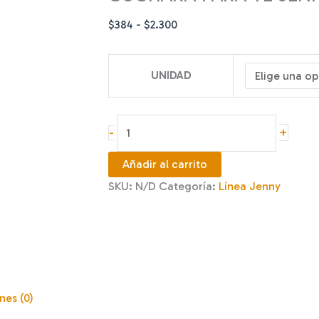
Rango
$
384
-
$
2.300
de
precios:
UNIDAD
desde
$384
hasta
CUCHARA
+
-
$2.300
PARA
TÉ
Añadir al carrito
JENNY
SKU:
N/D
Categoría:
Línea Jenny
14
CM
cantidad
nes (0)