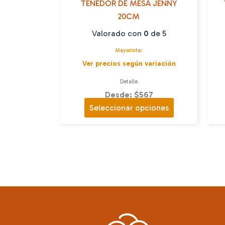
TENEDOR DE MESA JENNY
20CM
Valorado con
0
de 5
Mayorista:
Ver precios según variación
Detalle
Desde: $567
Este
Seleccionar opciones
producto
tiene
múltiples
variantes.
Las
opciones
se
pueden
elegir