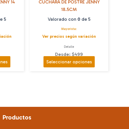
NNY 14
CUCHARA DE POSTRE JENNY
18.5CM
e 5
Valorado con
0
de 5
Mayorista:
iación
Ver precios según variación
Detalle
Desde: $499
Este
Este
ones
Seleccionar opciones
producto
producto
tiene
tiene
múltiples
múltiples
variantes.
variantes.
Las
Las
opciones
opciones
se
se
Productos
pueden
pueden
elegir
elegir