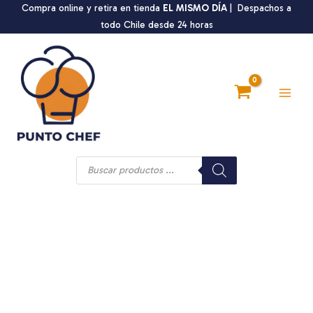
Ir
Compra online y retira en tienda
EL MISMO DÍA
| Despachos a
al
todo Chile desde 24 horas
contenido
Main
Men
Búsqueda
de
productos