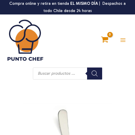
Ir
Compra online y retira en tienda
EL MISMO DÍA
| Despachos a
al
todo Chile desde 24 horas
contenido
Main
Men
Búsqueda
de
productos