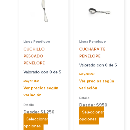
Las
Las
opciones
opciones
se
se
pueden
pueden
elegir
elegir
en
en
Línea Penélope
Línea Penélope
la
la
CUCHILLO
CUCHARA TE
página
página
PESCADO
PENELOPE
de
de
PENELOPE
producto
producto
Valorado con
0
de 5
Valorado con
0
de 5
Mayorista:
Ver precios según
Mayorista:
Ver precios según
variación
variación
Detalle
Desde: $950
Detalle
Desde: $1.250
Seleccionar
Este
Seleccionar
opciones
Este
producto
opciones