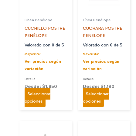
Línea Penélope
Línea Penélope
CUCHILLO POSTRE
CUCHARA POSTRE
PENÉLOPE
PENELOPE
Valorado con
0
de 5
Valorado con
0
de 5
Mayorista:
Mayorista:
Ver precios según
Ver precios según
variación
variación
Detalle
Detalle
Desde: $1.850
Desde: $1.190
Seleccionar
Seleccionar
Este
Este
opciones
opciones
producto
producto
tiene
tiene
múltiples
múltiples
variantes.
variantes.