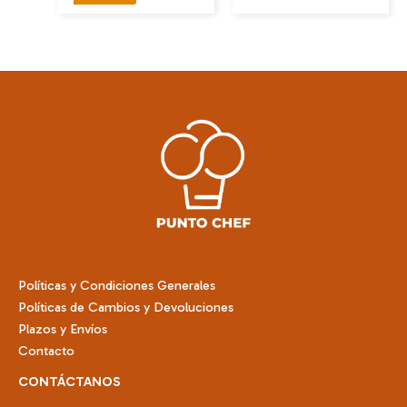
producto
tiene
tiene
múltiples
múltiples
variantes.
variantes.
Las
Las
opciones
opciones
se
se
pueden
pueden
elegir
elegir
en
en
la
la
página
página
de
de
producto
Políticas y Condiciones Generales
producto
Políticas de Cambios y Devoluciones
Plazos y Envíos
Contacto
CONTÁCTANOS