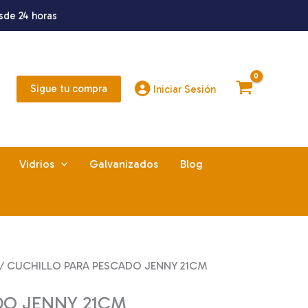
sde 24 horas
Sigue tu compra
Iniciar Sesión
Vidrios
Galvanizados
Blog
/ CUCHILLO PARA PESCADO JENNY 21CM
DO JENNY 21CM