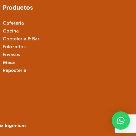
se
Productos
pueden
elegir
Cafetería
en
Cocina
la
Coctelería & Bar
página
Enlozados
de
Envases
producto
Mesa
Reposteria
ia Ingenium