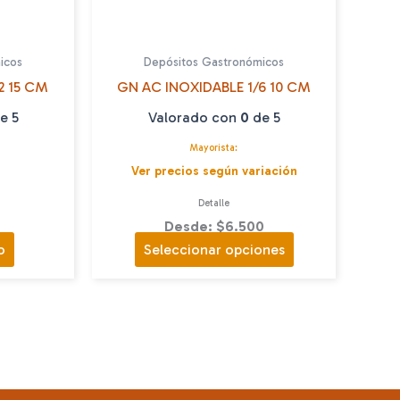
icos
Depósitos Gastronómicos
2 15 CM
GN AC INOXIDABLE 1/6 10 CM
e 5
Valorado con
0
de 5
Mayorista:
Ver precios según variación
Detalle
Desde: $6.500
Este
o
Seleccionar opciones
producto
tiene
múltiples
variantes.
Las
opciones