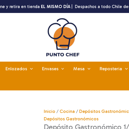
ne y retira en tienda
EL MISMO DÍA
| Despachos a todo Chile de
Enlozados
Envases
Mesa
Reposteria
Inicio
/
Cocina
/
Depósitos Gastronómi
Depósitos Gastronómicos
Depósito Gastronómico 1/