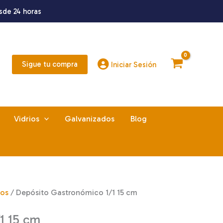
sde 24 horas
Sigue tu compra
Iniciar Sesión
Vidrios
Galvanizados
Blog
cos
/ Depósito Gastronómico 1/1 15 cm
1 15 cm