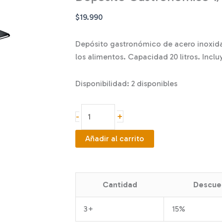
$
19.990
Depósito gastronómico de acero inoxida
los alimentos. Capacidad 20 litros. Inc
Disponibilidad:
2 disponibles
Depósito
+
-
Gastronómico
1/1
Añadir al carrito
15
cm
cantidad
Cantidad
Descue
3+
15%