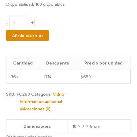
Disponibilidad:
100 disponibles
Frasco
+
-
conservero
260
Añadir al carrito
cc
cantidad
Cantidad
Descuento
Precio por unidad
36+
17%
$
650
SKU:
FC260
Categoría:
Vidrio
Información adicional
Valoraciones (0)
Dimensiones
10 × 7 × 9 cm
Productos relacionados