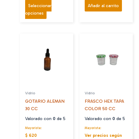
Seleccionar
Añadir al carrito
Este
opciones
producto
tiene
múltiples
variantes.
Las
opciones
se
pueden
elegir
en
Vidrio
Vidrio
la
GOTARIO ALEMAN
FRASCO HEX TAPA
página
30 CC
COLOR 50 CC
de
producto
Valorado con
0
de 5
Valorado con
0
de 5
Mayorista:
Mayorista:
$ 620
Ver precios según