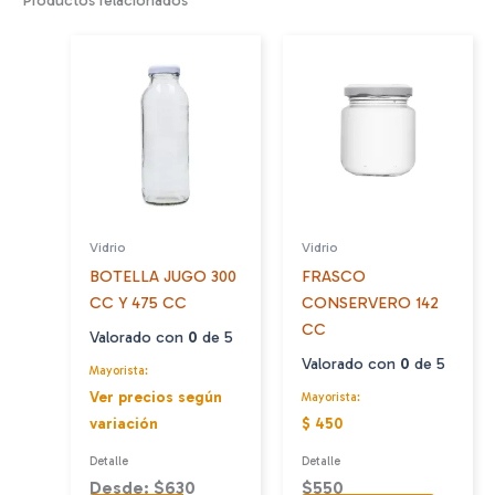
Vidrio
Vidrio
BOTELLA JUGO 300
FRASCO
CC Y 475 CC
CONSERVERO 142
CC
Valorado con
0
de 5
Valorado con
0
de 5
Mayorista:
Ver precios según
Mayorista:
variación
$ 450
Detalle
Detalle
Desde: $630
$
550