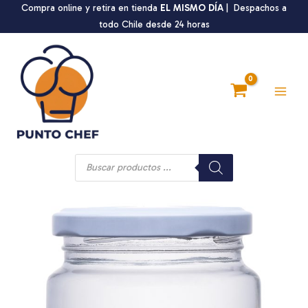
Ir
Compra online y retira en tienda
EL MISMO DÍA
| Despachos a
al
todo Chile desde 24 horas
contenido
Main
Men
Búsqueda
de
productos