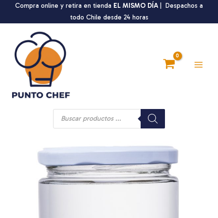
Ir
Compra online y retira en tienda
EL MISMO DÍA
| Despachos a
al
todo Chile desde 24 horas
contenido
Main
Men
Búsqueda
de
productos