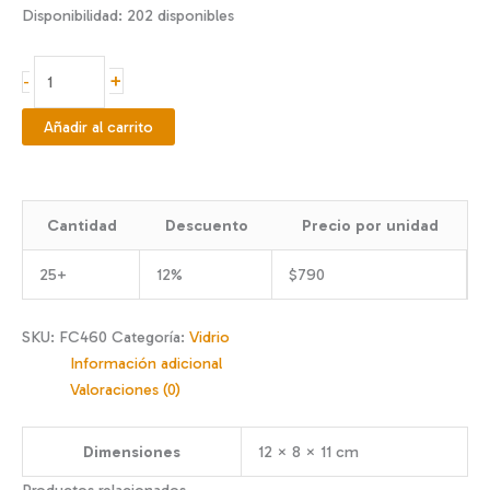
Disponibilidad:
202 disponibles
Frasco
+
-
conservero
460
Añadir al carrito
cc
cantidad
Cantidad
Descuento
Precio por unidad
25+
12%
$
790
SKU:
FC460
Categoría:
Vidrio
Información adicional
Valoraciones (0)
Dimensiones
12 × 8 × 11 cm
Productos relacionados