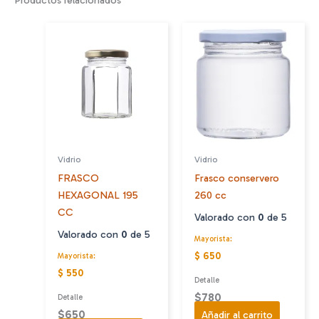
Vidrio
Vidrio
FRASCO
Frasco conservero
HEXAGONAL 195
260 cc
CC
Valorado con
0
de 5
Valorado con
0
de 5
Mayorista:
$ 650
Mayorista:
$ 550
Detalle
$
780
Detalle
$
650
Añadir al carrito