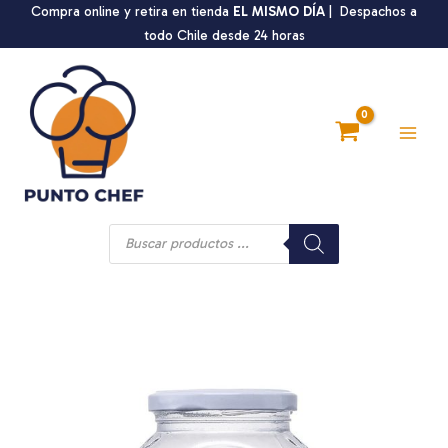
Ir
Compra online y retira en tienda
EL MISMO DÍA
| Despachos a
al
todo Chile desde 24 horas
contenido
Main
Men
Búsqueda
de
productos