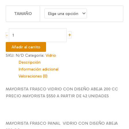
de
precios:
TAMAÑO
desde
$640
hasta
FRASCO
+
-
$890
PANAL
200
Añadir al carrito
CC
SKU:
N/D
Categoría:
Vidrio
Y
Descripción
390
Información adicional
CC
Valoraciones (0)
cantidad
MAYORISTA FRASCO VIDRIO CON DISEÑO ABEJA 200 CC
PRECIO MAYORISTA $550 A PARTIR DE 42 UNIDADES
MAYORISTA FRASCO PANAL VIDRIO CON DISEÑO ABEJA