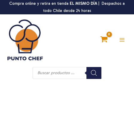
Ir
Compra online y retira en tienda
EL MISMO DÍA
| Despachos a
al
todo Chile desde 24 horas
contenido
Main
Men
Búsqueda
de
productos