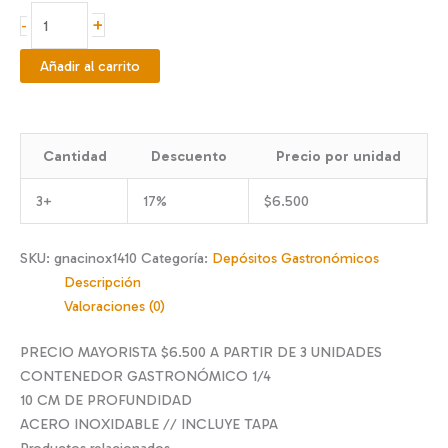
GN
+
-
AC
INOXIDABLE
Añadir al carrito
1/4
10
CM
Cantidad
Descuento
Precio por unidad
cantidad
3+
17%
$
6.500
SKU:
gnacinox1410
Categoría:
Depósitos Gastronómicos
Descripción
Valoraciones (0)
PRECIO MAYORISTA $6.500 A PARTIR DE 3 UNIDADES
CONTENEDOR GASTRONÓMICO 1/4
10 CM DE PROFUNDIDAD
ACERO INOXIDABLE // INCLUYE TAPA