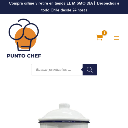
Ir
Compra online y retira en tienda
EL MISMO DÍA
| Despachos a
al
todo Chile desde 24 horas
contenido
Main
Men
Búsqueda
de
productos