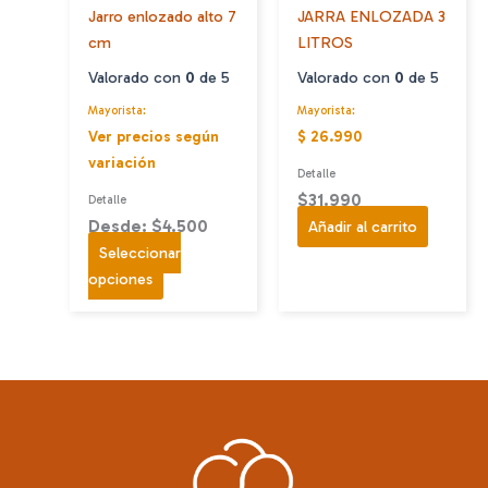
Jarro enlozado alto 7
JARRA ENLOZADA 3
cm
LITROS
Valorado con
0
de 5
Valorado con
0
de 5
Mayorista:
Mayorista:
Ver precios según
$ 26.990
variación
Detalle
$
31.990
Detalle
Desde: $4.500
Añadir al carrito
Seleccionar
Este
opciones
producto
tiene
múltiples
variantes.
Las
opciones
se
pueden