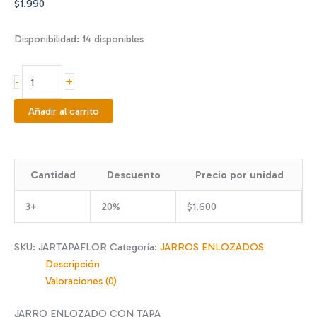
$
1.990
Disponibilidad:
14 disponibles
JARRO
+
-
ENLOZADO
C/T
Añadir al carrito
10
CM
cantidad
Cantidad
Descuento
Precio por unidad
3+
20%
$
1.600
SKU:
JARTAPAFLOR
Categoría:
JARROS ENLOZADOS
Descripción
Valoraciones (0)
JARRO ENLOZADO CON TAPA