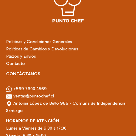
elegir
en
la
página
de
Políticas y Condiciones Generales
producto
Políticas de Cambios y Devoluciones
Plazos y Envíos
Contacto
CONTÁCTANOS
+569 7600 4569
ventas@puntochef.cl
Antonia López de Bello 966 - Comuna de Independencia.
Santiago
HORARIOS DE ATENCIÓN
Lunes a Viernes de 9:30 a 17:30
Sábado: 9:30 a 15:00