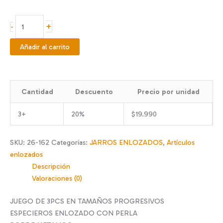
Jgo
+
-
de
especieros
Añadir al carrito
enlozados
Flores
multicolor
Cantidad
Descuento
Precio por unidad
3
pcs
3+
20%
$
19.990
cantidad
SKU:
26-162
Categorías:
JARROS ENLOZADOS
,
Artículos
enlozados
Descripción
Valoraciones (0)
JUEGO DE 3PCS EN TAMAÑOS PROGRESIVOS
ESPECIEROS ENLOZADO CON PERLA