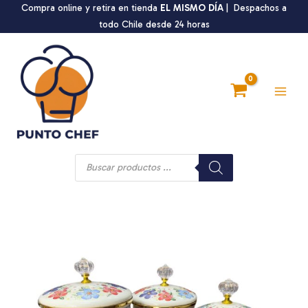
Ir
Compra online y retira en tienda
EL MISMO DÍA
| Despachos a
al
todo Chile desde 24 horas
contenido
Main
Men
Búsqueda
de
productos