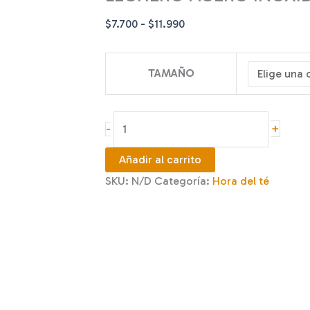
Rango
$
7.700
-
$
11.990
de
precios:
TAMAÑO
desde
$7.700
hasta
LECHERO
+
-
$11.990
ACERO
INOXIDABLE
Añadir al carrito
500,
SKU:
N/D
Categoría:
Hora del té
750
Y
1000
CC
cantidad