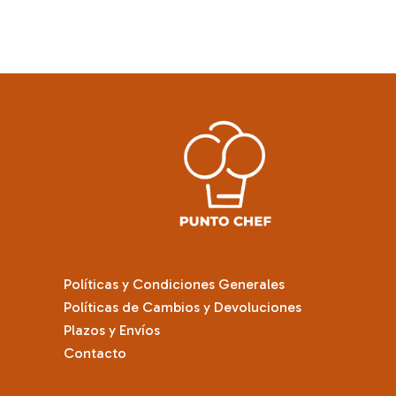
múltiples
variantes.
Las
opciones
se
pueden
elegir
en
la
página
de
producto
Políticas y Condiciones Generales
Políticas de Cambios y Devoluciones
Plazos y Envíos
Contacto