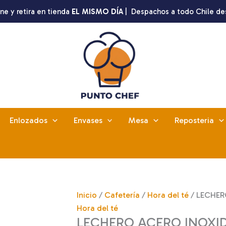
ne y retira en tienda
EL MISMO DÍA
| Despachos a todo Chile de
Enlozados
Envases
Mesa
Reposteria
Inicio
/
Cafetería
/
Hora del té
/ LECHER
Hora del té
LECHERO ACERO INOXIDA