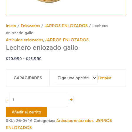
Inicio
/
Enlozados
/
JARROS ENLOZADOS
/ Lechero
enlozado gallo
Artículos enlozados
,
JARROS ENLOZADOS
Lechero enlozado gallo
Rango
$
20.990
-
$
23.990
de
precios:
CAPACIDADES
Limpiar
desde
$20.990
hasta
Lechero
+
-
$23.990
enlozado
gallo
Añadir al carrito
cantidad
SKU:
26-044A
Categorías:
Artículos enlozados
,
JARROS
ENLOZADOS