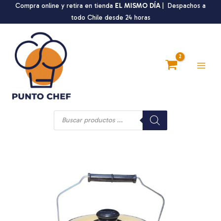
Ir
Compra online y retira en tienda
EL MISMO DÍA
| Despachos a
al
todo Chile desde 24 horas
contenido
Main
Men
Búsqueda
de
productos