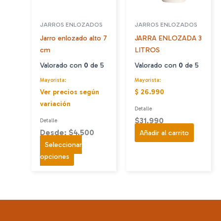
JARROS ENLOZADOS
JARROS ENLOZADOS
Jarro enlozado alto 7
JARRA ENLOZADA 3
cm
LITROS
Valorado con
0
de 5
Valorado con
0
de 5
Mayorista:
Mayorista:
Ver precios según
$ 26.990
variación
Detalle
$
31.990
Detalle
Desde: $4.500
Añadir al carrito
Seleccionar
Este
opciones
producto
tiene
múltiples
variantes.
Las