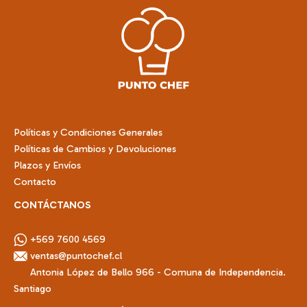
opciones
se
pueden
elegir
en
la
página
de
Políticas y Condiciones Generales
producto
Políticas de Cambios y Devoluciones
Plazos y Envíos
Contacto
CONTÁCTANOS
+569 7600 4569
ventas@puntochef.cl
Antonia López de Bello 966 - Comuna de Independencia.
Santiago