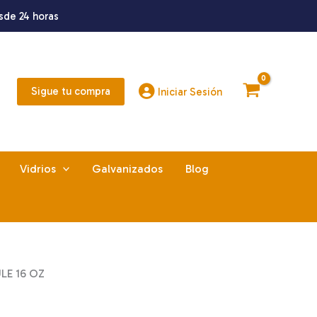
sde 24 horas
Sigue tu compra
Iniciar Sesión
Vidrios
Galvanizados
Blog
E 16 OZ