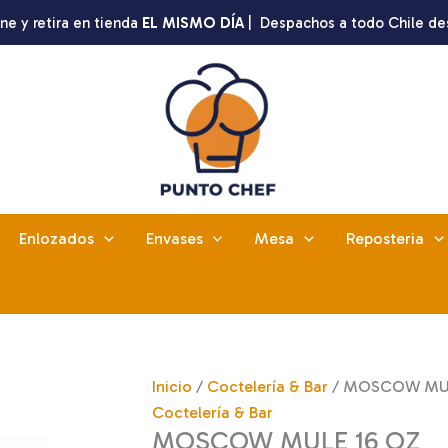
ne y retira en tienda
EL MISMO DÍA
| Despachos a todo Chile de
Enlozados
Envases
Mesa
Reposteria
Inicio
/
Coctelería & Bar
/ MOSCOW MUL
Coctelería & Bar
MOSCOW MULE 16 OZ