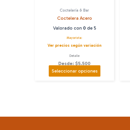
Coctelería & Bar
Coctelera Acero
Valorado con
0
de 5
Mayorista:
Ver precios según variación
Detalle
Desde: $5.500
Este
Seleccionar opciones
producto
tiene
múltiples
variantes.
Las
opciones
se