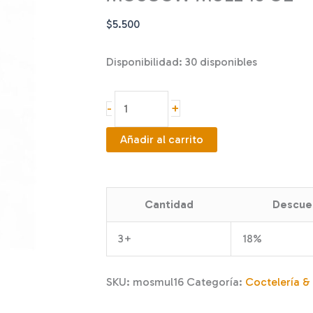
$
5.500
Disponibilidad:
30 disponibles
MOSCOW
+
-
MULE
16
Añadir al carrito
OZ
cantidad
Cantidad
Descue
3+
18%
SKU:
mosmul16
Categoría:
Coctelería &