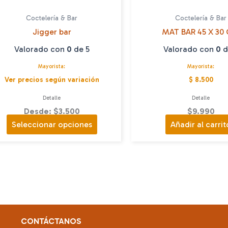
Coctelería & Bar
Coctelería & Bar
Jigger bar
MAT BAR 45 X 30
Valorado con
0
de 5
Valorado con
0
d
Mayorista:
Mayorista:
Ver precios según variación
$ 8.500
Detalle
Detalle
Desde: $3.500
$
9.990
Este
Seleccionar opciones
Añadir al carrit
producto
tiene
múltiples
variantes.
Las
opciones
se
CONTÁCTANOS