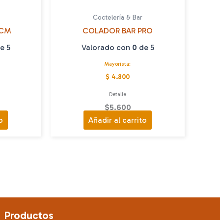
Coctelería & Bar
 CM
COLADOR BAR PRO
e 5
Valorado con
0
de 5
Mayorista:
$ 4.800
Detalle
$
5.600
o
Añadir al carrito
Productos