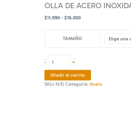
OLLA DE ACERO INOXIDAB
Rango
$
11.990
-
$
16.000
de
precios:
TAMAÑO
desde
$11.990
hasta
OLLA
+
-
$16.000
DE
ACERO
Añadir al carrito
INOXIDABLE
SKU:
N/D
Categoría:
Acero
DE
16,
18
Y
20
CM