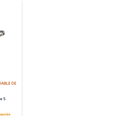
DABLE DE
e 5
iación