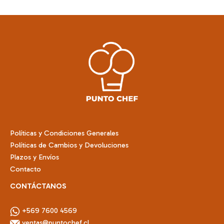
múltiples
variantes.
Las
opciones
se
pueden
elegir
en
la
página
de
Políticas y Condiciones Generales
producto
Políticas de Cambios y Devoluciones
Plazos y Envíos
Contacto
CONTÁCTANOS
+569 7600 4569
ventas@puntochef.cl