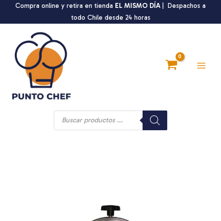
Ir
Compra online y retira en tienda
EL MISMO DÍA
| Despachos a
al
todo Chile desde 24 horas
contenido
Main
Men
Búsqueda
de
productos