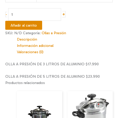
$17.990
hasta
OLLA
+
-
$23.990
DE
PRESIÓN
Añadir al carrito
DE
SKU:
N/D
Categoría:
Ollas a Presión
3
Descripción
Y
Información adicional
5
Valoraciones (0)
LITROS
cantidad
OLLA A PRESIÓN DE 3 LITROS DE ALUMINIO $17.990
OLLA A PRESIÓN DE 5 LITROS DE ALUMINIO $23.990
Productos relacionados