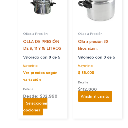
Ollas a Presión
Ollas a Presión
OLLA DE PRESIÓN
Olla a presión 30
DE 9, 11 Y 15 LITROS
litros alum.
Valorado con
0
de 5
Valorado con
0
de 5
Mayorista:
Mayorista:
Ver precios según
$ 85.000
variación
Detalle
$
112.000
Detalle
Desde: $32.990
Añadir al carrito
Seleccionar
Este
opciones
producto
tiene