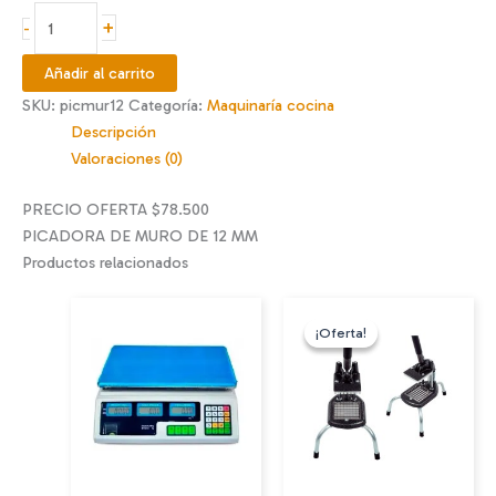
$80.990.
$78.500.
PICADORA
+
-
DE
MURO
Añadir al carrito
DE
SKU:
picmur12
Categoría:
Maquinaría cocina
12
Descripción
MM
Valoraciones (0)
cantidad
PRECIO OFERTA $78.500
PICADORA DE MURO DE 12 MM
Productos relacionados
¡Oferta!
¡Oferta!