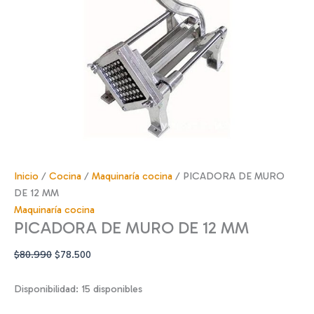
Inicio
/
Cocina
/
Maquinaría cocina
/ PICADORA DE MURO
DE 12 MM
Maquinaría cocina
PICADORA DE MURO DE 12 MM
El
El
$
80.990
$
78.500
precio
precio
original
actual
Disponibilidad:
15 disponibles
era:
es: