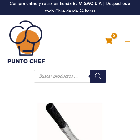
Ir
Compra online y retira en tienda
EL MISMO DÍA
| Despachos a
¡Oferta!
al
todo Chile desde 24 horas
contenido
Main
Men
Búsqueda
de
productos