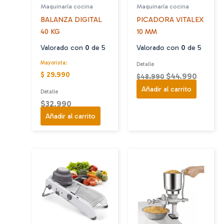
Maquinaría cocina
Maquinaría cocina
BALANZA DIGITAL
PICADORA VITALEX
40 KG
10 MM
Valorado con
0
de 5
Valorado con
0
de 5
Mayorista:
Detalle
$ 29.990
El
El
$
44.990
$
48.990
precio
precio
Añadir al carrito
Detalle
original
actual
$
32.990
era:
es:
Añadir al carrito
$48.990.
$44.99