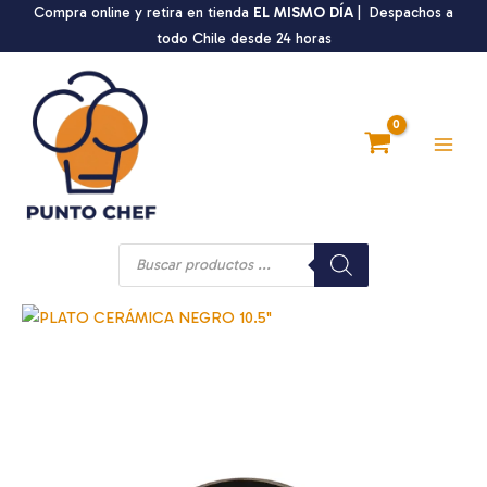
Ir
Compra online y retira en tienda
EL MISMO DÍA
| Despachos a
al
todo Chile desde 24 horas
contenido
Main
Men
Búsqueda
de
productos