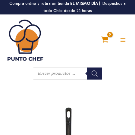
Ir
Compra online y retira en tienda
EL MISMO DÍA
| Despachos a
al
todo Chile desde 24 horas
contenido
Main
Men
Búsqueda
de
productos