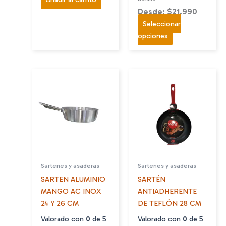
Desde: $21.990
Seleccionar
Este
opciones
producto
tiene
múltiples
variantes.
Las
opciones
se
pueden
elegir
en
Sartenes y asaderas
Sartenes y asaderas
la
SARTEN ALUMINIO
SARTÉN
página
MANGO AC INOX
ANTIADHERENTE
de
24 Y 26 CM
DE TEFLÓN 28 CM
producto
Valorado con
0
de 5
Valorado con
0
de 5