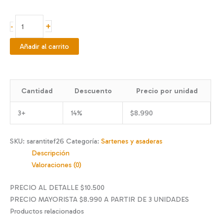
SARTÉN
+
-
ANTIADHERENTE
DE
Añadir al carrito
TEFLON
26
CM
Cantidad
Descuento
Precio por unidad
cantidad
3+
14%
$
8.990
SKU:
sarantitef26
Categoría:
Sartenes y asaderas
Descripción
Valoraciones (0)
PRECIO AL DETALLE $10.500
PRECIO MAYORISTA $8.990 A PARTIR DE 3 UNIDADES
Productos relacionados