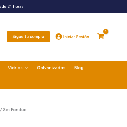
sde 24 horas
Sigue tu compra
Iniciar Sesión
Vidrios
Galvanizados
Blog
/ Set Fondue