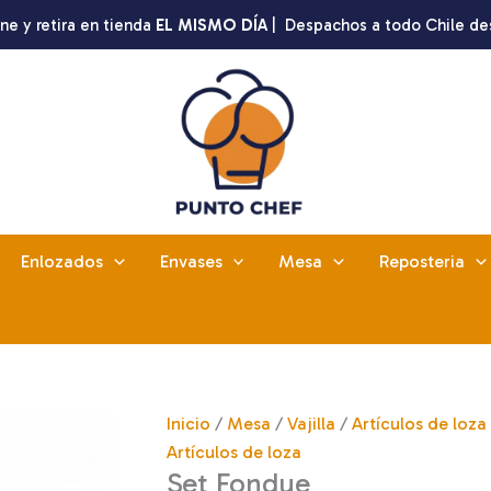
ne y retira en tienda
EL MISMO DÍA
| Despachos a todo Chile de
Enlozados
Envases
Mesa
Reposteria
Inicio
/
Mesa
/
Vajilla
/
Artículos de loza
Artículos de loza
Set Fondue