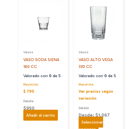
Vasos
Vasos
VASO SODA SIENA
VASO ALTO VEGA
160 CC
330 CC
Valorado con
0
de 5
Valorado con
0
de 5
Mayorista:
Mayorista:
$ 790
Ver precios según
variación
Detalle
$
950
Detalle
Desde: $1.067
Añadir al carrito
Seleccionar
Este
opciones