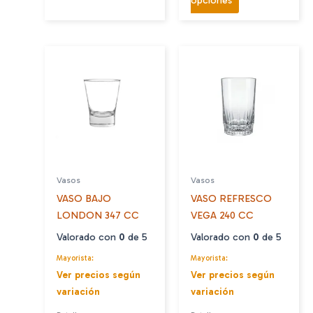
producto
tiene
múltiples
variantes.
Las
opciones
se
pueden
elegir
en
Vasos
Vasos
la
VASO BAJO
VASO REFRESCO
página
LONDON 347 CC
VEGA 240 CC
de
producto
Valorado con
0
de 5
Valorado con
0
de 5
Mayorista:
Mayorista:
Ver precios según
Ver precios según
variación
variación