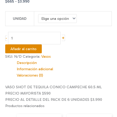
Rango
$
665
-
$
3.990
de
precios:
UNIDAD
desde
$665
hasta
SHOT
+
-
$3.990
CAMPECHE
60
Añadir al carrito
ML
SKU:
N/D
Categoría:
Vasos
cantidad
Descripción
Información adicional
Valoraciones (0)
VASO SHOT DE TEQUILA CONICO CAMPECHE 60.5 ML
PRECIO MAYORISTA $590
PRECIO AL DETALLE DEL PACK DE 6 UNIDADES $3.990
Productos relacionados