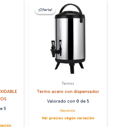
¡Oferta!
¡Oferta!
Termos
XIDABLE
Termo acero con dispensador
TROS
Valorado con
0
de 5
e 5
Mayorista:
Ver precios según variación
iación