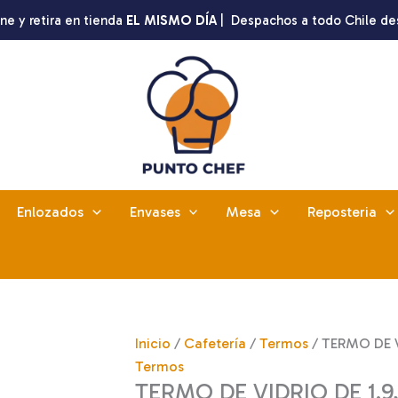
ne y retira en tienda
EL MISMO DÍA
| Despachos a todo Chile de
Enlozados
Envases
Mesa
Reposteria
Inicio
/
Cafetería
/
Termos
/ TERMO DE VI
Termos
TERMO DE VIDRIO DE 1.9,