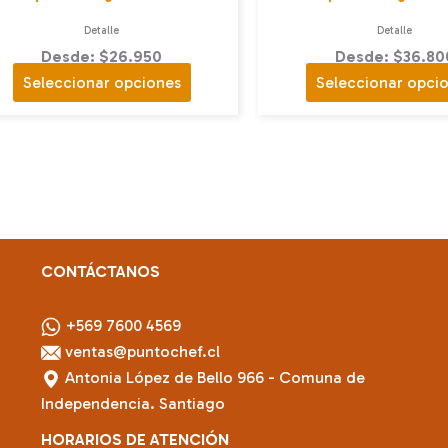
Detalle
Detalle
Desde: $26.950
Desde: $36.80
Este
Seleccionar opciones
Seleccionar opci
producto
tiene
múltiples
variantes.
Las
opciones
se
CONTÁCTANOS
pueden
elegir
+569 7600 4569
en
ventas@puntochef.cl
la
Antonia López de Bello 966 - Comuna de
página
Independencia. Santiago
de
HORARIOS DE ATENCIÓN
producto