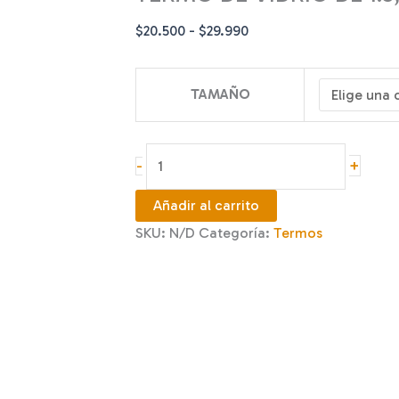
Rango
$
20.500
-
$
29.990
de
precios:
TAMAÑO
desde
$20.500
hasta
TERMO
+
-
$29.990
DE
VIDRIO
Añadir al carrito
DE
SKU:
N/D
Categoría:
Termos
1.9,
2.5
Y
3
LITROS
cantidad