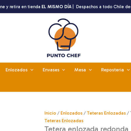
ne y retira en tienda
EL MISMO DÍA
| Despachos a todo Chile de
Enlozados
Envases
Mesa
Reposteria
Inicio
/
Enlozados
/
Teteras Enlozadas
/ 
Teteras Enlozadas
Tetera enlozada redonda 