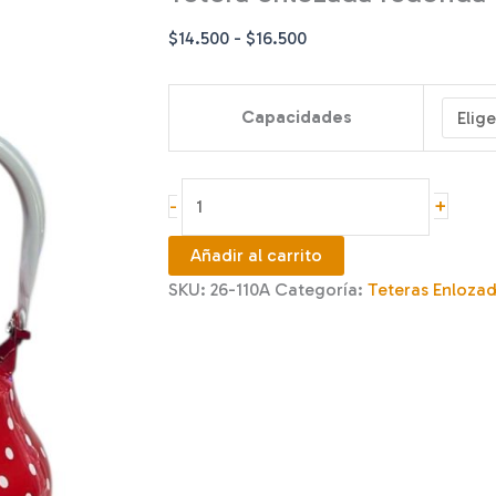
Rango
$
14.500
-
$
16.500
de
precios:
Capacidades
desde
$14.500
hasta
Tetera
+
-
$16.500
enlozada
redonda
Añadir al carrito
roja
SKU:
26-110A
Categoría:
Teteras Enloza
punto
cantidad