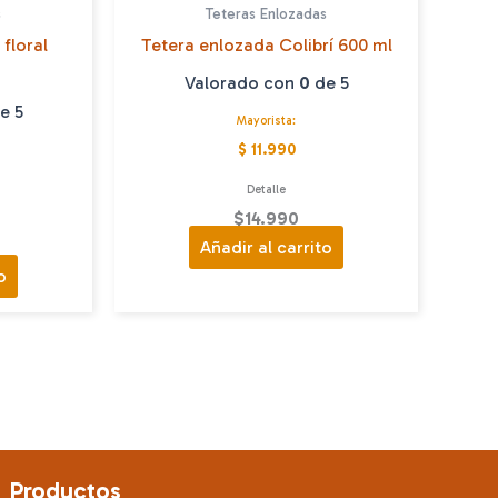
s
Teteras Enlozadas
 floral
Tetera enlozada Colibrí 600 ml
Valorado con
0
de 5
e 5
Mayorista:
$ 11.990
Detalle
$
14.990
Añadir al carrito
o
Productos