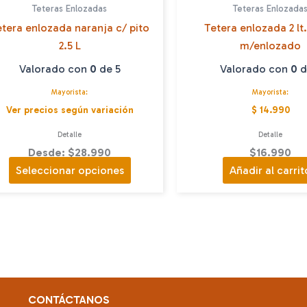
Teteras Enlozadas
Teteras Enlozada
etera enlozada naranja c/ pito
Tetera enlozada 2 lt.
2.5 L
m/enlozado
Valorado con
0
de 5
Valorado con
0
d
Mayorista:
Mayorista:
Ver precios según variación
$ 14.990
Detalle
Detalle
Desde: $28.990
$
16.990
Este
Seleccionar opciones
Añadir al carrit
producto
tiene
múltiples
variantes.
Las
opciones
se
CONTÁCTANOS