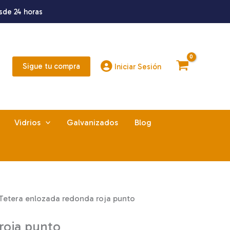
sde 24 horas
Sigue tu compra
Iniciar Sesión
Vidrios
Galvanizados
Blog
Tetera enlozada redonda roja punto
roja punto