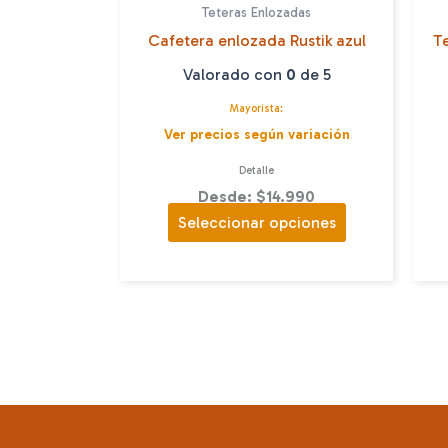
Teteras Enlozadas
Cafetera enlozada Rustik azul
T
Valorado con
0
de 5
Mayorista:
Ver precios según variación
Detalle
Desde: $14.990
Este
Seleccionar opciones
producto
tiene
múltiples
variantes.
Las
opciones
se
pueden