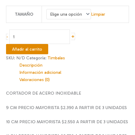
de
precios:
TAMAÑO
Limpiar
desde
$2.790
hasta
TIMBAL
+
-
$3.600
9,
10,
Añadir al carrito
11
SKU:
N/D
Categoría:
Timbales
Y
Descripción
12
Información adicional
CM
Valoraciones (0)
cantidad
CORTADOR DE ACERO INOXIDABLE
9 CM PRECIO MAYORISTA $2.390 A PARTIR DE 3 UNIDADES
10 CM PRECIO MAYORISTA $2.550 A PARTIR DE 3 UNIDADES