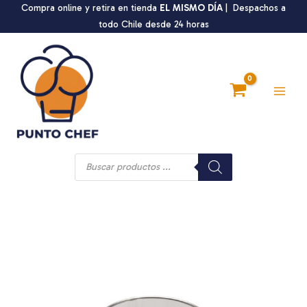
Ir
Compra online y retira en tienda
EL MISMO DÍA
| Despachos a
al
todo Chile desde 24 horas
contenido
Main
Men
Búsqueda
de
productos