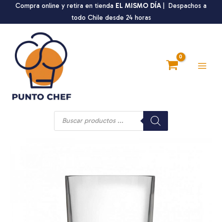
Ir
Compra online y retira en tienda
EL MISMO DÍA
| Despachos a
al
todo Chile desde 24 horas
contenido
Main
Men
Búsqueda
de
productos