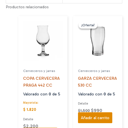
Productos relacionados
¡Oferta!
¡Oferta!
Cerveceros y jarras
Cerveceros y jarras
COPA CERVECERA
GARZA CERVECERA
PRAGA 442 CC
530 CC
Valorado con
0
de 5
Valorado con
0
de 5
Mayorista:
Detalle
$ 1.820
El
El
$
990
$
1.500
precio
precio
Añadir al carrito
Detalle
original
actual
$
2.200