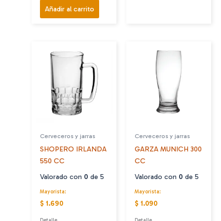
era:
es:
Añadir al carrito
$1.500.
$990.
Cerveceros y jarras
Cerveceros y jarras
SHOPERO IRLANDA
GARZA MUNICH 300
550 CC
CC
Valorado con
0
de 5
Valorado con
0
de 5
Mayorista:
Mayorista:
$ 1.690
$ 1.090
Detalle
Detalle