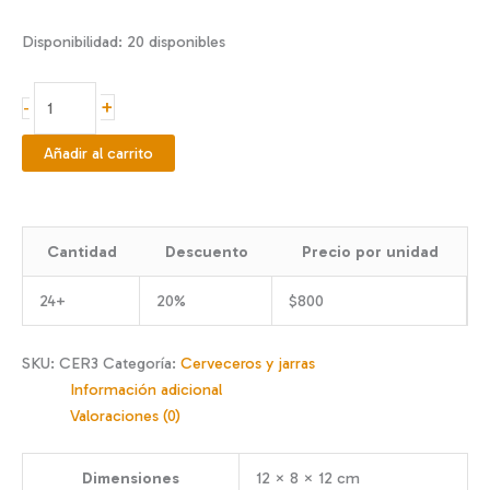
Disponibilidad:
20 disponibles
Vaso
+
-
cervecero
330
Añadir al carrito
cc
cantidad
Cantidad
Descuento
Precio por unidad
24+
20%
$
800
SKU:
CER3
Categoría:
Cerveceros y jarras
Información adicional
Valoraciones (0)
Dimensiones
12 × 8 × 12 cm