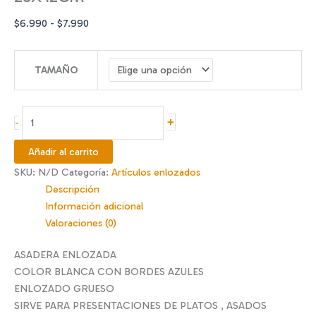
Rango
$
6.990
-
$
7.990
de
precios:
TAMAÑO
desde
$6.990
hasta
ASADERA
+
-
$7.990
ENL
BAJA
Añadir al carrito
24X34CM
SKU:
N/D
Categoría:
Artículos enlozados
Y
Descripción
28X42CM
Información adicional
cantidad
Valoraciones (0)
ASADERA ENLOZADA
COLOR BLANCA CON BORDES AZULES
ENLOZADO GRUESO
SIRVE PARA PRESENTACIONES DE PLATOS , ASADOS