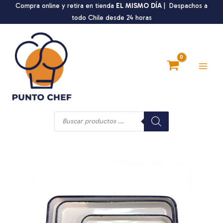
Ir
Compra online y retira en tienda
EL MISMO DÍA
| Despachos a
al
todo Chile desde 24 horas
contenido
Main
Men
Búsqueda
de
productos