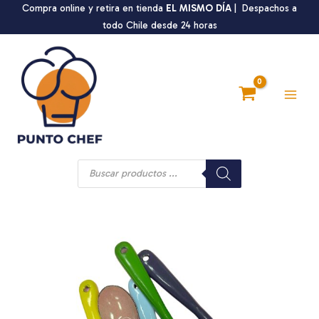
Ir
Compra online y retira en tienda
EL MISMO DÍA
| Despachos a
al
todo Chile desde 24 horas
contenido
Main
Men
Búsqueda
de
productos