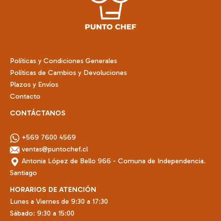
elegir
elegir
en
en
la
la
página
página
de
de
Políticas y Condiciones Generales
producto
producto
Políticas de Cambios y Devoluciones
Plazos y Envíos
Contacto
CONTÁCTANOS
+569 7600 4569
ventas@puntochef.cl
Antonia López de Bello 966 - Comuna de Independencia.
Santiago
HORARIOS DE ATENCIÓN
Lunes a Viernes de 9:30 a 17:30
Sábado: 9:30 a 15:00