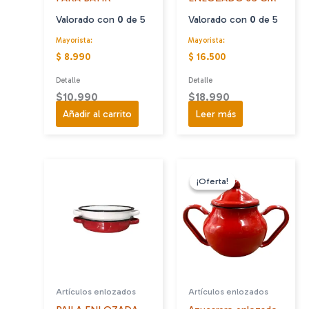
Valorado con
0
de 5
Valorado con
0
de 5
Mayorista:
Mayorista:
$ 8.990
$ 16.500
Detalle
Detalle
$
10.990
$
18.990
Añadir al carrito
Leer más
¡Oferta!
¡Oferta!
Artículos enlozados
Artículos enlozados