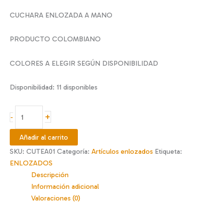
CUCHARA ENLOZADA A MANO
PRODUCTO COLOMBIANO
COLORES A ELEGIR SEGÚN DISPONIBILIDAD
Disponibilidad:
11 disponibles
Cuchara
+
-
té
enlozada
Añadir al carrito
cantidad
SKU:
CUTEA01
Categoría:
Artículos enlozados
Etiqueta:
ENLOZADOS
Descripción
Información adicional
Valoraciones (0)