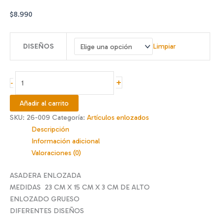
$
8.990
DISEÑOS
Limpiar
Asadera
+
-
enlozada
23
Añadir al carrito
x
SKU:
26-009
Categoría:
Artículos enlozados
15
Descripción
x
Información adicional
3
Valoraciones (0)
cm
cantidad
ASADERA ENLOZADA
MEDIDAS 23 CM X 15 CM X 3 CM DE ALTO
ENLOZADO GRUESO
DIFERENTES DISEÑOS