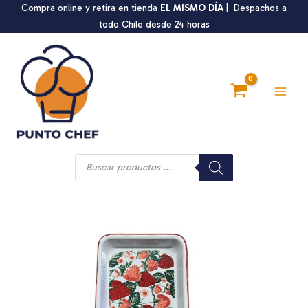
Ir
Compra online y retira en tienda
EL MISMO DÍA
| Despachos a
al
todo Chile desde 24 horas
contenido
Main
Men
Búsqueda
de
productos