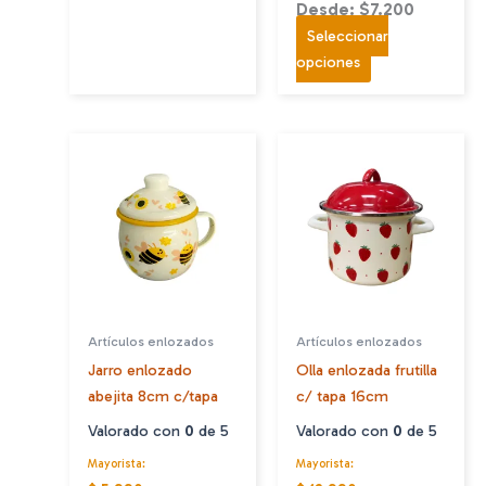
Desde: $7.200
Seleccionar
Este
opciones
producto
tiene
múltiples
variantes.
Las
opciones
se
pueden
elegir
en
Artículos enlozados
Artículos enlozados
la
Jarro enlozado
Olla enlozada frutilla
página
abejita 8cm c/tapa
c/ tapa 16cm
de
producto
Valorado con
0
de 5
Valorado con
0
de 5
Mayorista:
Mayorista: