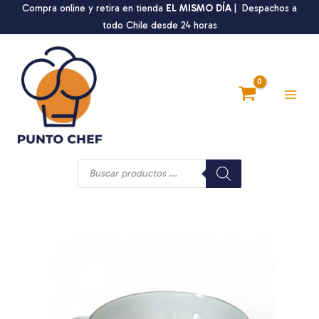
Ir
Compra online y retira en tienda
EL MISMO DÍA
| Despachos a
al
todo Chile desde 24 horas
contenido
Main
Men
Búsqueda
de
productos