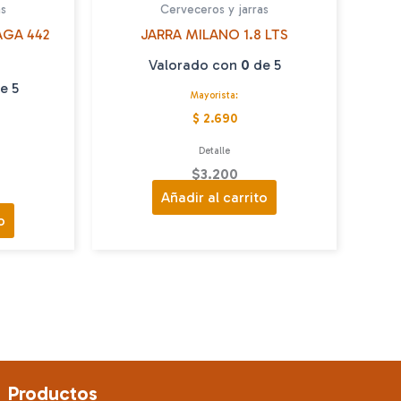
as
Cerveceros y jarras
AGA 442
JARRA MILANO 1.8 LTS
Valorado con
0
de 5
e 5
Mayorista:
$ 2.690
Detalle
$
3.200
Añadir al carrito
o
Productos