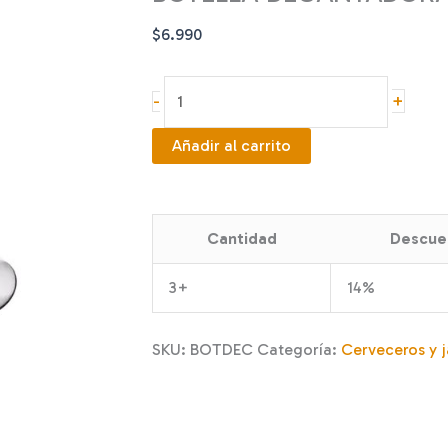
$
6.990
BOTELLA
+
-
DECANTADORA
cantidad
Añadir al carrito
Cantidad
Descue
3+
14%
SKU:
BOTDEC
Categoría:
Cerveceros y j