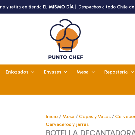
ne y retira en tienda
EL MISMO DÍA
| Despachos a todo Chile de
Enlozados
Envases
Mesa
Reposteria
Inicio
/
Mesa
/
Copas y Vasos
/
Cervecer
Cerveceros y jarras
BOTELLA DECANTADOR