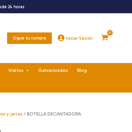
sde 24 horas
Sigue tu compra
Iniciar Sesión
Vidrios
Galvanizados
Blog
os y jarras
/ BOTELLA DECANTADORA
A