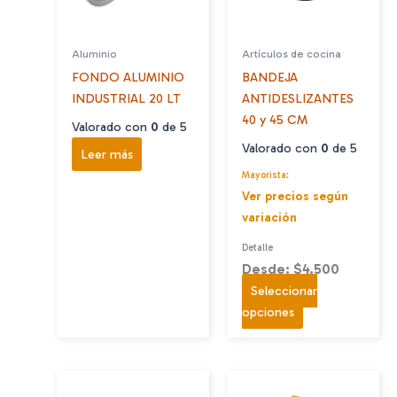
Aluminio
Artículos de cocina
FONDO ALUMINIO
BANDEJA
INDUSTRIAL 20 LT
ANTIDESLIZANTES
40 y 45 CM
Valorado con
0
de 5
Valorado con
0
de 5
Leer más
Mayorista:
Ver precios según
variación
Detalle
Desde: $4.500
Seleccionar
Este
opciones
producto
tiene
múltiples
variantes.