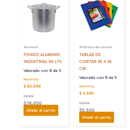
Las
opciones
se
pueden
elegir
en
Aluminio
Artículos de cocina
la
FONDO ALUMINIO
TABLAS DE
página
INDUSTRIAL 50 LTS
CORTAR 35 X 25
de
CM
producto
Valorado con
0
de 5
Valorado con
0
de 5
Mayorista:
$ 65.990
Mayorista:
$ 4.500
Detalle
$
78.000
Detalle
$
5.500
Añadir al carrito
Añadir al carrito