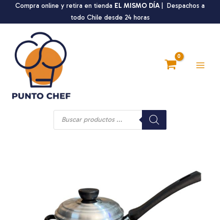
Ir
Compra online y retira en tienda
EL MISMO DÍA
| Despachos a
al
todo Chile desde 24 horas
contenido
Main
Men
Búsqueda
de
productos