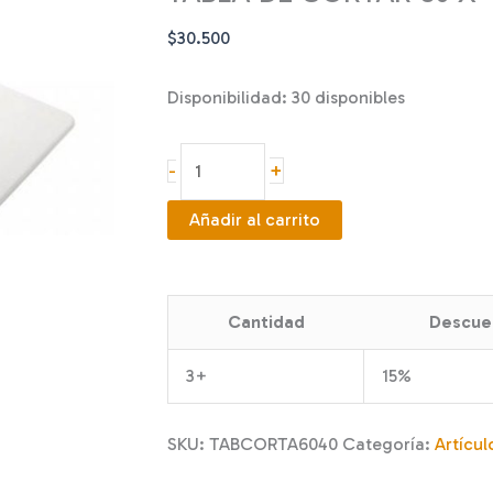
$
30.500
Disponibilidad:
30 disponibles
TABLA
+
-
DE
CORTAR
Añadir al carrito
60
X
40
Cantidad
Descue
CM
cantidad
3+
15%
SKU:
TABCORTA6040
Categoría:
Artícul