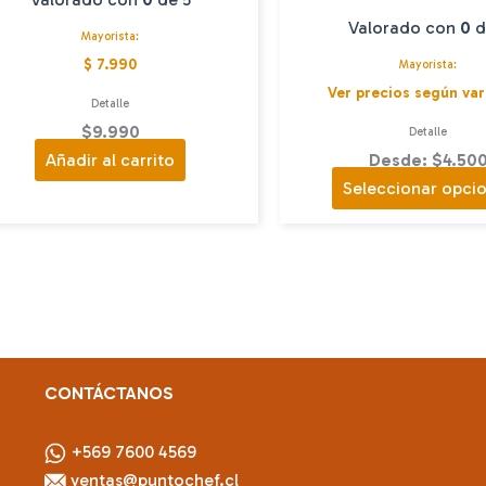
Valorado con
0
d
Mayorista:
$ 7.990
Mayorista:
Ver precios según var
Detalle
$
9.990
Detalle
Añadir al carrito
Desde: $4.50
Seleccionar opci
CONTÁCTANOS
+569 7600 4569
ventas@puntochef.cl