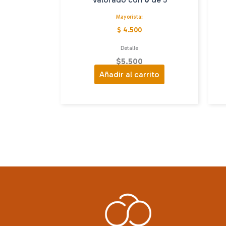
Mayorista:
$ 4.500
Detalle
$
5.500
Añadir al carrito