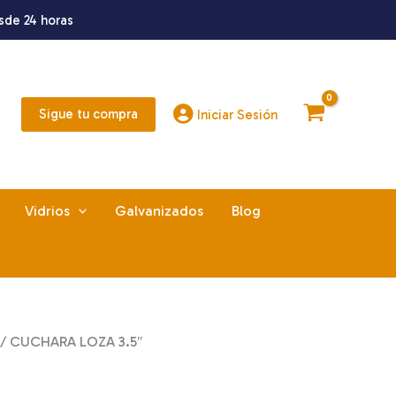
sde 24 horas
Sigue tu compra
Iniciar Sesión
Vidrios
Galvanizados
Blog
/ CUCHARA LOZA 3.5″