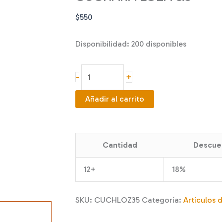
$
550
Disponibilidad:
200 disponibles
CUCHARA
+
-
LOZA
3.5"
Añadir al carrito
cantidad
Cantidad
Descue
12+
18%
SKU:
CUCHLOZ35
Categoría:
Artículos 