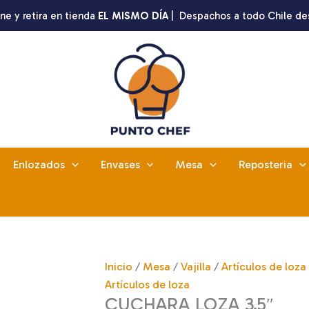
ne y retira en tienda
EL MISMO DÍA
| Despachos a todo Chile de
Enlozados
Envases
Mesa
Reposteria
Inicio
/
Mesa
/
Vajilla
/
Artículos de loza
Artículos de loza
CUCHARA LOZA 3.5″