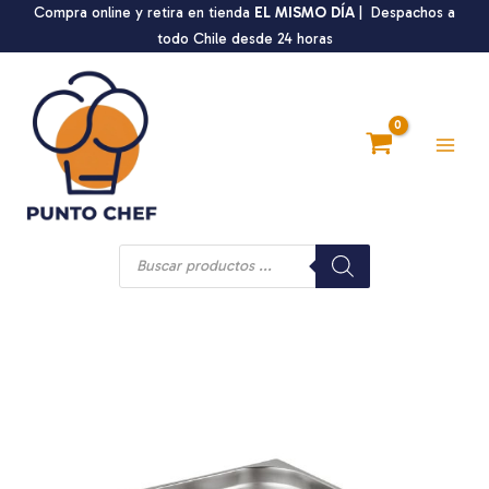
Ir
Compra online y retira en tienda
EL MISMO DÍA
| Despachos a
al
todo Chile desde 24 horas
contenido
Main
Men
Búsqueda
de
productos