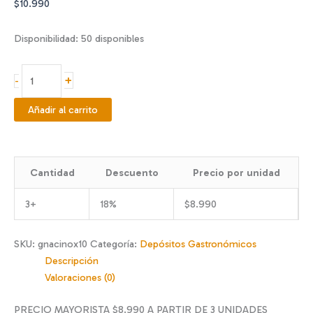
$
10.990
Disponibilidad:
50 disponibles
GN
+
-
AC
INOXIDABLE
Añadir al carrito
1/2
10
CM
Cantidad
Descuento
Precio por unidad
cantidad
3+
18%
$
8.990
SKU:
gnacinox10
Categoría:
Depósitos Gastronómicos
Descripción
Valoraciones (0)
PRECIO MAYORISTA $8.990 A PARTIR DE 3 UNIDADES