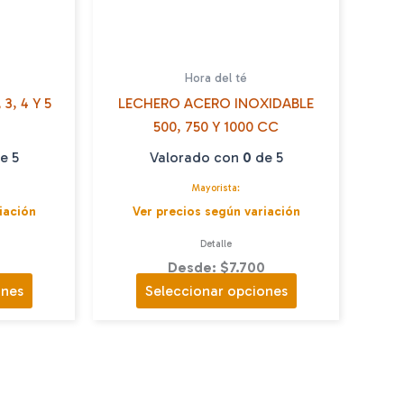
Hora del té
3, 4 Y 5
LECHERO ACERO INOXIDABLE
500, 750 Y 1000 CC
e 5
Valorado con
0
de 5
Mayorista:
iación
Ver precios según variación
Detalle
0
Desde: $7.700
Este
Este
ones
Seleccionar opciones
producto
producto
tiene
tiene
múltiples
múltiples
variantes.
variantes.