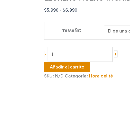
Rango
$
5.990
-
$
6.990
de
precios:
TAMAÑO
desde
$5.990
hasta
LECHERO
+
-
$6.990
ACERO
INOXIDABLE
Añadir al carrito
350
SKU:
N/D
Categoría:
Hora del té
Y
500
ML
cantidad