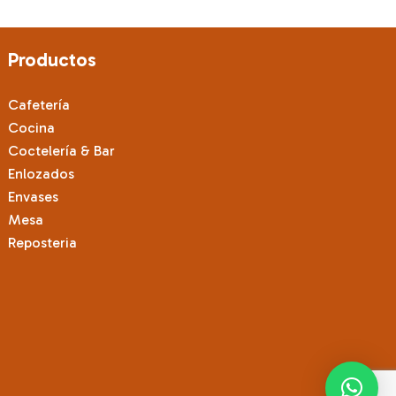
Las
Las
opciones
opciones
se
se
Productos
pueden
pueden
elegir
elegir
Cafetería
en
en
Cocina
la
la
Coctelería & Bar
página
página
Enlozados
de
de
Envases
producto
producto
Mesa
Reposteria