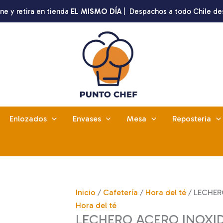
ne y retira en tienda
EL MISMO DÍA
| Despachos a todo Chile de
Enlozados
Envases
Mesa
Reposteria
Inicio
/
Cafetería
/
Hora del té
/ LECHER
Hora del té
LECHERO ACERO INOXIDA