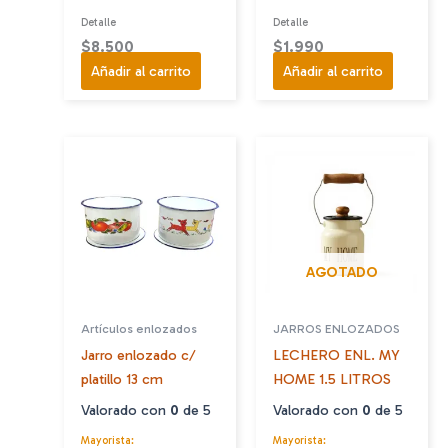
Detalle
Detalle
$
8.500
$
1.990
Añadir al carrito
Añadir al carrito
AGOTADO
Artículos enlozados
JARROS ENLOZADOS
Jarro enlozado c/
LECHERO ENL. MY
platillo 13 cm
HOME 1.5 LITROS
Valorado con
0
de 5
Valorado con
0
de 5
Mayorista:
Mayorista: