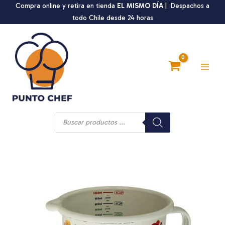
Ir
Compra online y retira en tienda
EL MISMO DÍA
| Despachos a
al
todo Chile desde 24 horas
contenido
Main
Men
Búsqueda
de
productos