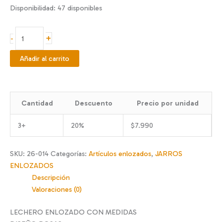
Disponibilidad:
47 disponibles
Lechero
+
-
enlozado
1
Añadir al carrito
L
Rosas
con
Cantidad
Descuento
Precio por unidad
medidas
cantidad
3+
20%
$
7.990
SKU:
26-014
Categorías:
Artículos enlozados
,
JARROS
ENLOZADOS
Descripción
Valoraciones (0)
LECHERO ENLOZADO CON MEDIDAS