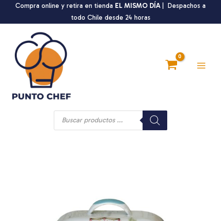
Ir
Compra online y retira en tienda
EL MISMO DÍA
| Despachos a
al
todo Chile desde 24 horas
contenido
Main
Men
Búsqueda
de
productos